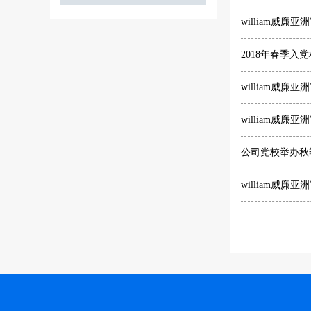
​william
​2018年春季
william威
​william
公司党校举办秋
​william