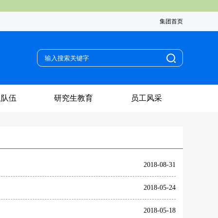
集团首页
队队伍
研究生教育
员工风采
2018-08-31
2018-05-24
2018-05-18