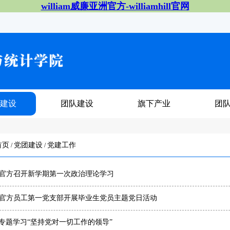
william威廉亚洲官方-williamhill官网
建设
团队建设
旗下产业
团
首页
党团建设
党建工作
/
/
威廉亚洲官方召开新学期第一次政治理论学习
威廉亚洲官方员工第一党支部开展毕业生党员主题党日活动
专题学习“坚持党对一切工作的领导”