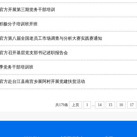
威廉亚洲官方开展第三期党务干部培训
入党积极分子培训班开班
廉亚洲官方第八届全国老员工市场调查与分析大赛实践赛通知
威廉亚洲官方召开基层党支部书记述职报告会
季党务干部培训班
威廉亚洲官方赴台江县南宫乡展阿村开展党建扶贫活动
...
共179条
上页
1
14
15
16
17