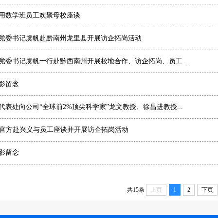
与应用数学班员工欢聚母校座谈
党委书记虞帆赴黔南州龙里县开展访企拓岗活动
党委书记虞帆一行赴黔西南州开展校地合作、访企拓岗、员工...
合影留念
表处向公司“全球前2%顶尖科学家”龙文教授、徐昌进教授...
廉亚洲官方赴兴义与员工座谈并开展访企拓岗活动
合影留念
共15条
上页
1
2
下页