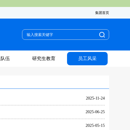
集团首页
队队伍
研究生教育
员工风采
2025-11-24
2025-06-25
2025-05-15