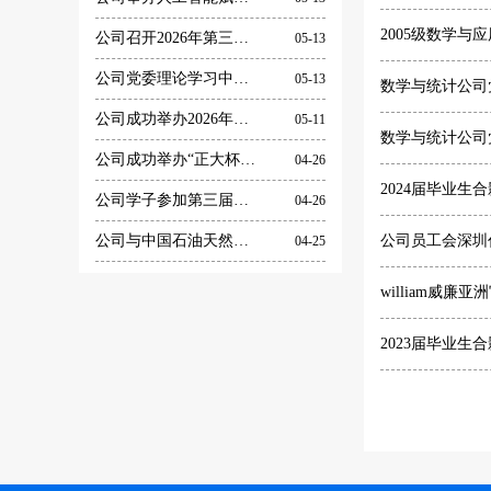
2005级数学
公司召开2026年第三次教职工政治理论集体学习会
05-13
公司党委理论学习中心组召开2026年度第二次集体学习（扩大）研讨会
05-13
数学与统计公司
公司成功举办2026年（第十二届）全国老员工统计建模大赛校赛线下答辩
05-11
数学与统计公司
公司成功举办“正大杯”第十六届全国老员工市场调查与分析大赛贵州赛区（本科组）决赛
04-26
2024届毕业生
公司学子参加第三届全国老员工职业规划大赛全国总决赛获佳绩
04-26
公司与中国石油天然气股份有限公司贵州销售分公司开展“产学研”研讨交流
公司员工会深圳代
04-25
william威
2023届毕业生