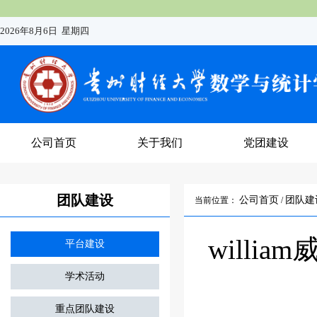
2026年8月6日 星期四
公司首页
关于我们
党团建设
团队建设
公司首页
团队建
当前位置：
/
willi
平台建设
学术活动
重点团队建设