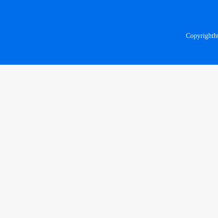
Copyrigh