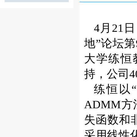
4月21
地”论坛第
大学练恒
持，公司4
练恒以
ADMM
失函数和
采用线性