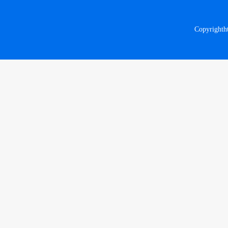
Copyrigh