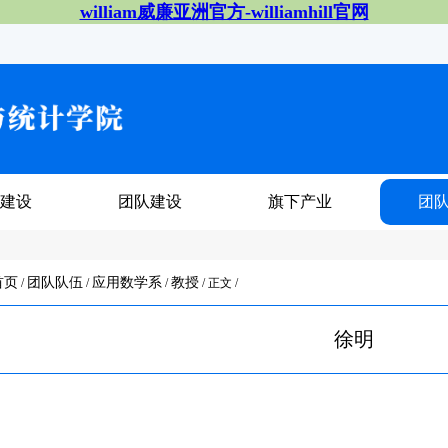
william威廉亚洲官方-williamhill官网
建设
团队建设
旗下产业
团
首页
团队队伍
应用数学系
教授
/
/
/
/ 正文 /
徐明