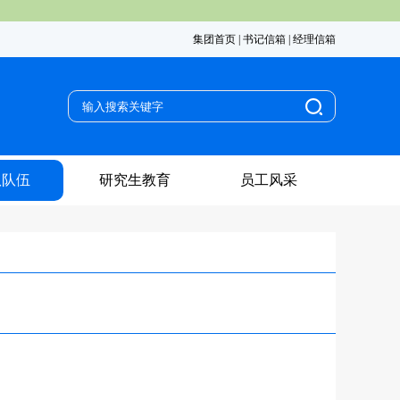
集团首页
|
书记信箱
|
经理信箱
队队伍
研究生教育
员工风采