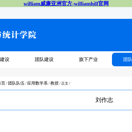
william威廉亚洲官方-williamhill官网
建设
团队建设
旗下产业
团
首页
团队队伍
应用数学系
教授
/
/
/
/ 正文 /
刘作志