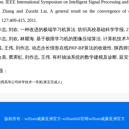
ion. IEEE International Symposium on Intelligent Signal Processing a
i Zhang and Zuozhi Liu. A general result on the convergence of o
 127:409-415, 2011.
刘作志, 刘欢. 一种改进的极端学习机算法. 纺织高校基础科学学报, 27:502-
刘作志, 刘欢, 林耀海. 基于极限学习机的图像压缩算法. 计算机技术与发展, 2
张瑞, 王伟, 刘作志. 动态步长情形在线PRP-BP算法的收敛性. 陕西师范大学学报
石金喜, 窦霁虹, 刘作志, 王伟. 有杆抽油系统的数学建模及诊断. 延安大学学报, 
题：
西高等公司科学技术一等奖(第五完成人)
版权所有：william威廉亚洲官方-williamhill官网​william威廉亚洲官方