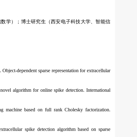
础数学）；博士研究生（西安电子科技大学、智能信
bject-dependent sparse representation for extracellular
el algorithm for online spike detection. International
g machine based on full rank Cholesky factorization.
racellular spike detection algorithm based on sparse