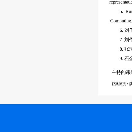
representat
5. Ru
Computing,
6. 
7. 
8. 
9. 
主持的课
获奖状况：陕