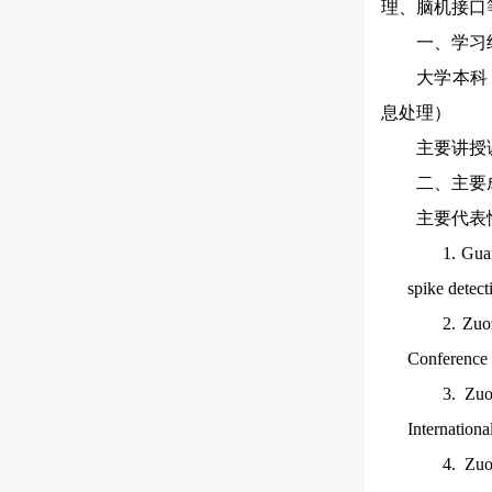
理、脑机接口
一、学习
大学本科
息处理）
主要讲授
二、主要
主要代表
1. Gua
spike detec
2. Zuo
Conference 
3. Zuo
Internation
4. Zuo