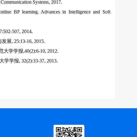
nd Communication Systems, 2017.
nline BP learning. Advances in Intelligence and Soft
507, 2014.
5:13-16, 2015.
,40(2):6-10, 2012.
32(2):33-37, 2013.