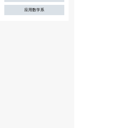
应用数学系