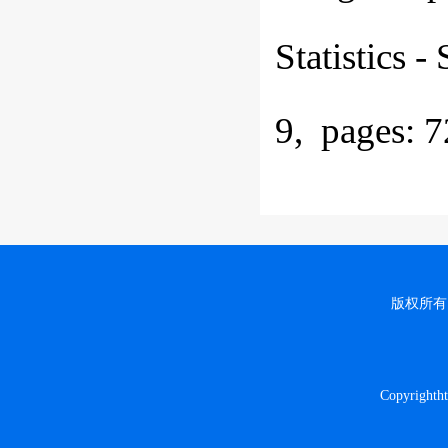
Statistics 
9, pages: 
版权所有：w
Copyrigh