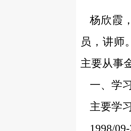
杨欣霞，
员，讲师。
主要从事
一、学
主要学
1998/