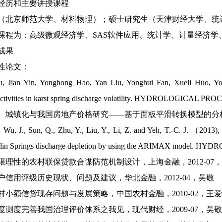
经历和主要讲授课程
（北京师范大学、材料物理）；硕士研究生（天津财经大学、统
课程为：高级微观经济学、SAS软件应用、统计学、计量经济学
成果
性论文：
u, Jian Yin, Yonghong Hao, Yan Liu, Yonghui Fan, Xueli Huo, Y
activities in karst spring discharge volatility. HYDROLOGICAL PR
化、城镇化与我国房地产价格研究——基于面板平滑转换模型的分析, 当
, Wu, J., Sun, Q., Zhu, Y., Liu, Y., Li, Z. and Yeh, T.-C. J. （2013), 
Liulin Springs discharge depletion by using the ARIMAX model.
有限理性的农村联保贷款合谋防范机制设计，上海金融，2012-07
农户信用评级历史现状、问题及建议，华北金融，2012-04，吴敬
国农村小额信贷现存问题与发展策略，中国农村金融，2010-02，
制度测度完善我国治理评价体系之我见，现代财经，2009-07，吴