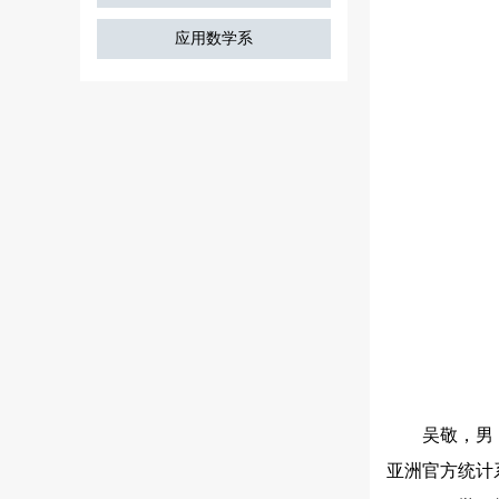
应用数学系
吴敬，男
亚洲官方统计