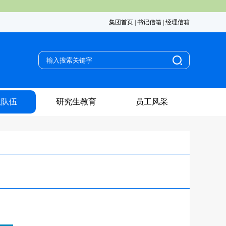
集团首页
|
书记信箱
|
经理信箱
队队伍
研究生教育
员工风采