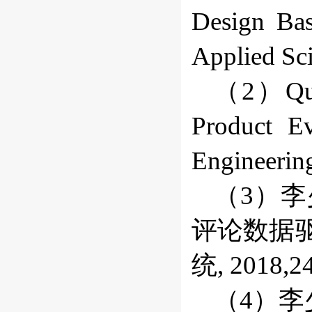
Design Bas
Applied Sc
（2）Quan
Product E
Engineerin
（3）李
评论数据驱
统, 2018,24
（4）李