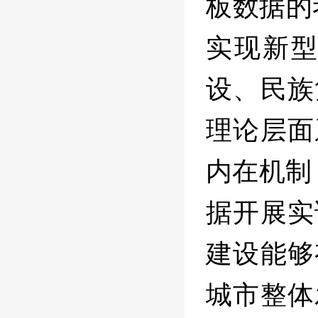
板数据的
实现新
设、民族
理论层面
内在机制，
据开展实
建设能够
城市整体