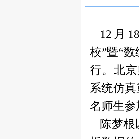
12月
校”暨“数
行。北京
系统仿真
名师生参
陈梦根