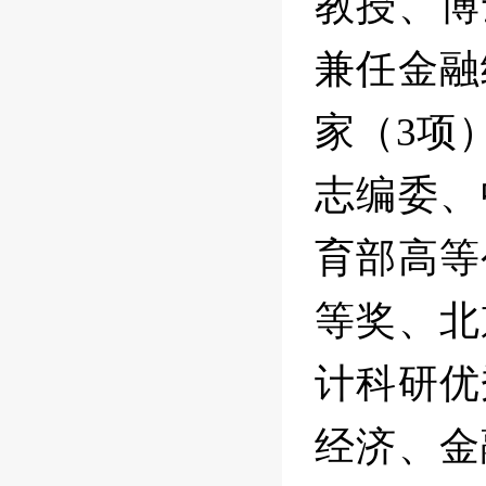
教授、博
兼任金融
家（3项
志编委、
育部高等
等奖、北
计科研优
经济、金