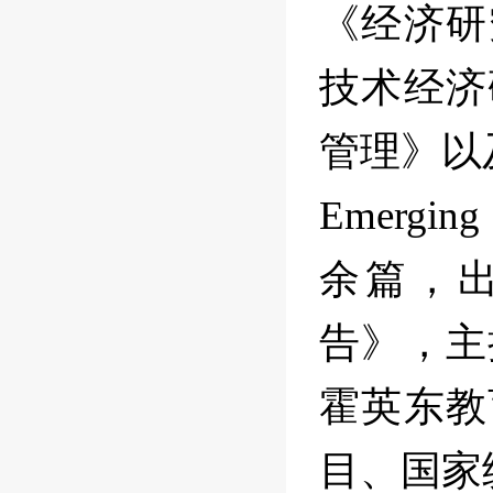
《经济研
技术经济
管理》以及The
Emerg
余篇，
告》，主
霍英东教
目、国家