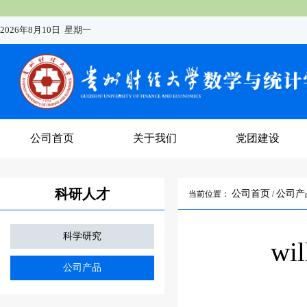
2026年8月10日 星期一
公司首页
关于我们
党团建设
科研人才
公司首页
公司产
当前位置：
/
科学研究
w
公司产品