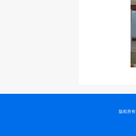
版权所有：w