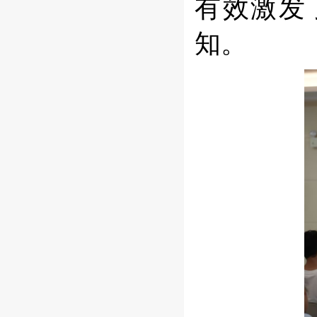
有效激发
知。