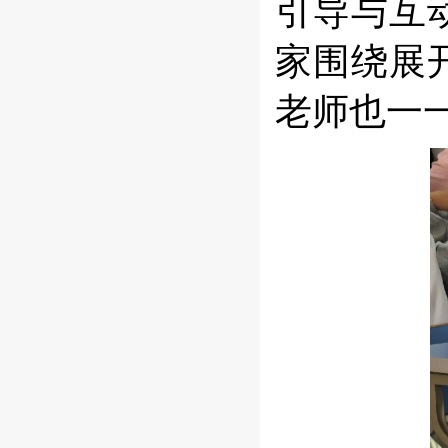
引导与互
家围绕展
老师也一