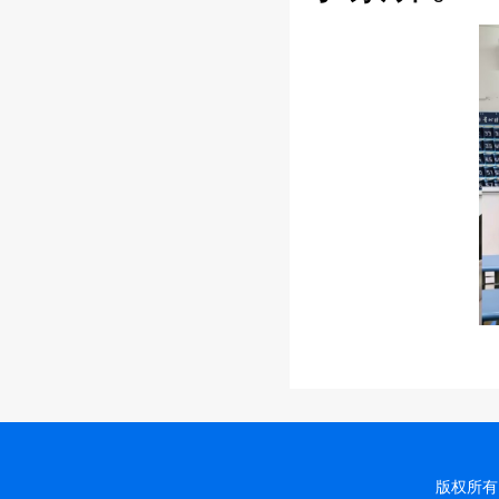
版权所有：w