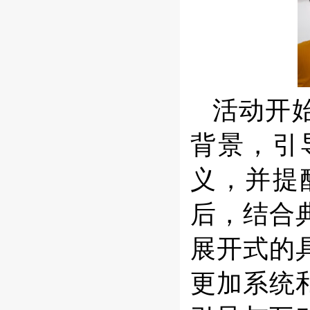
活动开
背景，引
义，并提
后，结合
展开式的
更加系统