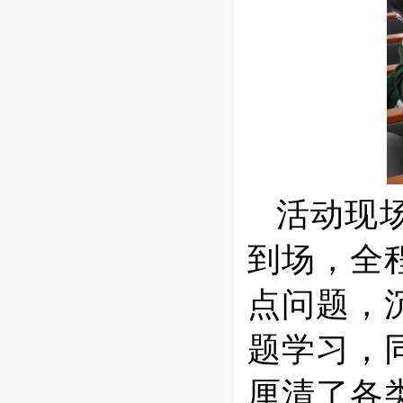
活动现
到场，全
点问题，
题学习，
厘清了各