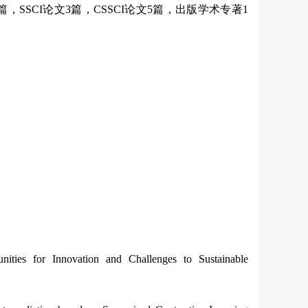
SSCI论文3篇，CSSCI论文5篇，出版学术专著1
ities for Innovation and Challenges to Sustainable