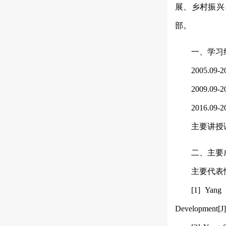
展、乡村振兴、
部。
一、学习
2005.0
2009.0
2016.0
主要讲授
二、主要
主要代表
[1] Yang 
Development[J].