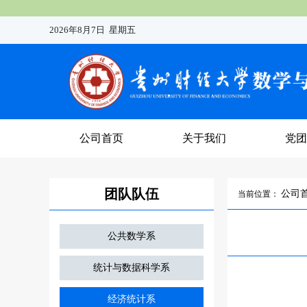
2026年8月7日 星期五
公司首页
关于我们
党团
团队队伍
公司
当前位置：
公共数学系
统计与数据科学系
经济统计系