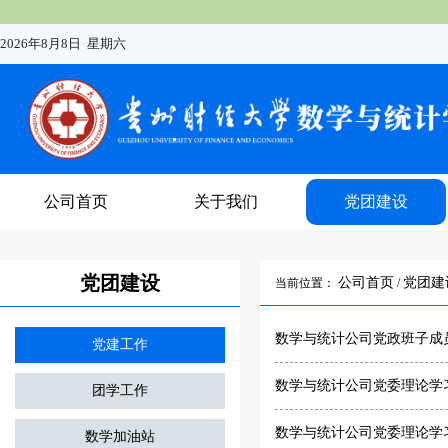
2026年8月8日 星期六
公司首页
关于我们
党团建设
党团建设
公司首页
党团建
当前位置：
/
数学与统计公司党政班子成员
党建工作
数学与统计公司党委理论学习
团学工作
数学与统计公司党委理论学习
数学加油站