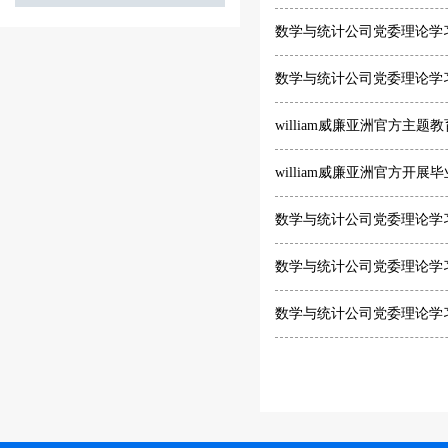
数学与统计公司党委理论学习
数学与统计公司党委理论学习
william威廉亚洲官方主题
william威廉亚洲官方开
数学与统计公司党委理论学习
数学与统计公司党委理论学习
数学与统计公司党委理论学习