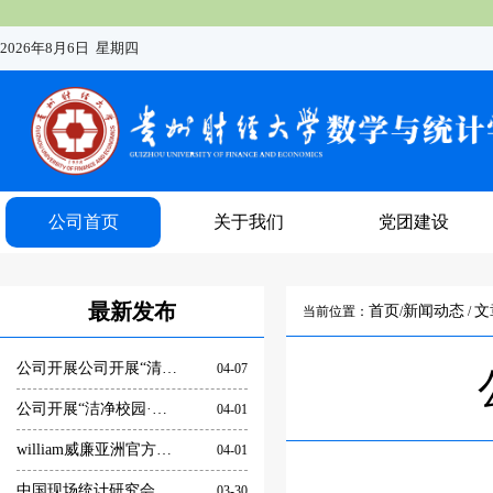
2026年8月6日 星期四
公司首页
关于我们
党团建设
最新发布
首页
新闻动态
文
当前位置：
/
/
公司开展公司开展“清明追思祭英烈·素手折花寄哀思”主题团日活动
04-07
公司开展“洁净校园·反诈同行”活动
04-01
william威廉亚洲官方院士严加安做客公司“数统天地”论坛暨“数智大讲堂”
04-01
中国现场统计研究会旅游大数据分会、全国工业统计教学研究会数字经济与区块链技术协会2026年学术年会圆满召开
03-30