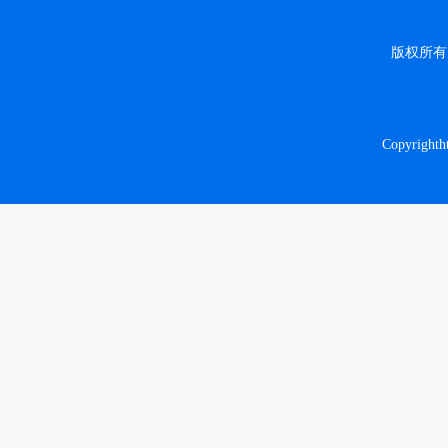
版权所有：w
Copyrigh