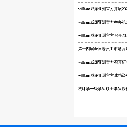
william威廉亚洲官方开展2
william威廉亚洲官方举办
william威廉亚洲官方召开2
第十四届全国老员工市场调
william威廉亚洲官方召
william威廉亚洲官方成
统计学一级学科硕士学位授权