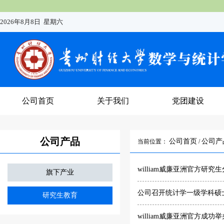
2026年8月8日 星期六
公司首页
关于我们
党团建设
公司产品
公司首页
公司产
当前位置：
/
william威廉亚洲官方研究
旗下产业
公司召开统计学一级学科硕
研究生教育
william威廉亚洲官方成功