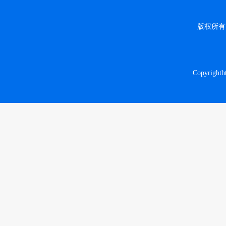
版权所有：w
Copyrigh