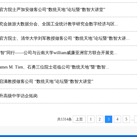
廉亚洲官方院士严加安做客公司“数统天地”论坛暨“数智大讲堂”
究会旅游大数据分会、全国工业统计教学研究会数字经济与区...
廉亚洲官方院士、清华大学刘军教授做客公司 “数统天地”论坛暨“数智大讲...
“智”同行——公司与云南大学william威廉亚洲官方联合开展党...
y、James M. Tien、石勇三位院士莅临公司“数统天地”暨“数智...
启满教授做客公司 “数统天地”论坛暨“数智大讲堂”
升高级中学访企拓岗
...
共1314条
上页
1
2
3
4
5